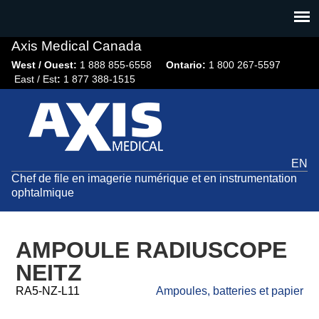
Jump
to
navigation
Axis Medical Canada
West / Ouest:
1 888 855-6558​
Ontario:
1 800 267-5597
East / Est
:
1 877 388-1515
EN
Chef de file en imagerie numérique et en instrumentation
ophtalmique
AMPOULE RADIUSCOPE
NEITZ
RA5-NZ-L11
Ampoules, batteries et papier