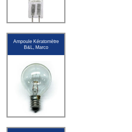
Ampoule Kératomètre
B&L, Marco