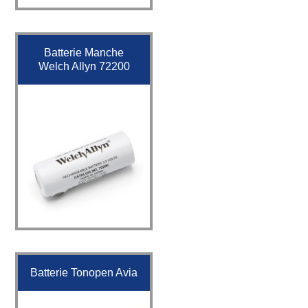
Batterie Manche
Welch Allyn 72200
Batterie Tonopen Avia