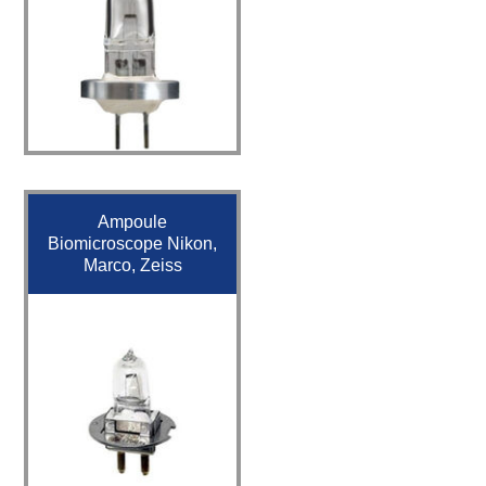
Ampoule
Biomicroscope Nikon,
Marco, Zeiss