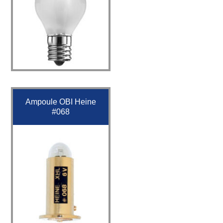
Ampoule OBI Heine
#068