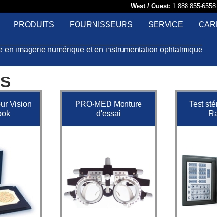
West / Ouest:
1 888 855-65
PRODUITS
FOURNISSEURS
SERVICE
CAR
le en imagerie numérique et en instrumentation ophtalmique
ES
our Vision
PRO-MED Monture
Test st
ook
d'essai
R