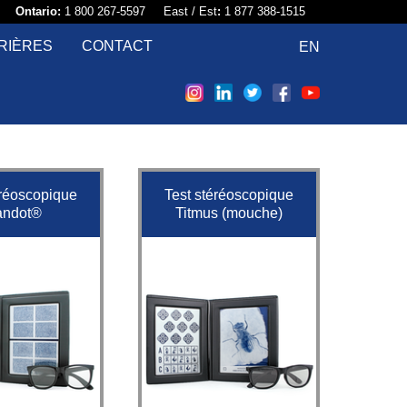
58​
Ontario:
1 800 267-5597 East / Est
:
1 877 388-1515
RIÈRES
CONTACT
EN
éréoscopique
Test stéréoscopique
andot®
Titmus (mouche)