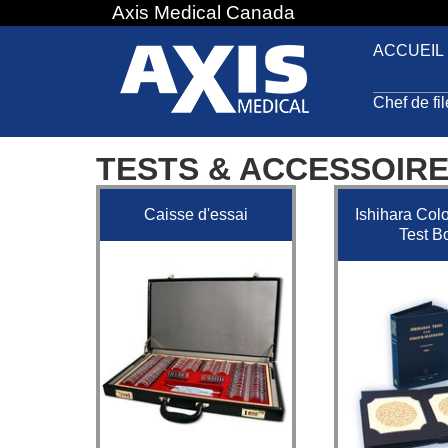
Axis Medical Canada
Jump
to
ACCUEIL
navigation
Chef de fi
TESTS & ACCESSOIR
Caisse d'essai
Ishihara Col
Test B